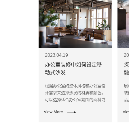
2023.04.19
20
办公室装修中如何设定移
探
动式沙发
融
根据办公室的整体风格和办公室设
展
计需求来选择沙发的材质和颜色。
装
可以选择适合办公室氛围的面料或
品
皮革等材质，并根据设计需求选择
等
View More
Vi
颜色。
美