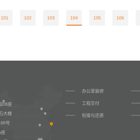
101
102
103
104
105
106
办公室装修
工程交付
D8座
石大楼
衔接与还原
88号
A座