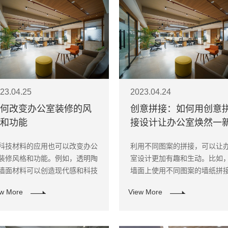
23.04.25
2023.04.24
何改变办公室装修的风
创意拼接：如何用创意
和功能
接设计让办公室焕然一
科技材料的应用也可以改变办公
利用不同图案的拼接，可以让
装修风格和功能。例如，透明陶
室设计更加有趣和生动。比如
墙面材料可以创造现代感和科技
墙面上使用不同图案的墙纸拼
，同时还可以防火、防水、防污
可以打造出别致的墙面效果，
ew More
View More
防紫外线。金属网格天花板可以
办公室的视觉效果。 ​
供良好的隔音和通风效果，还可
控制室内光线和温度。