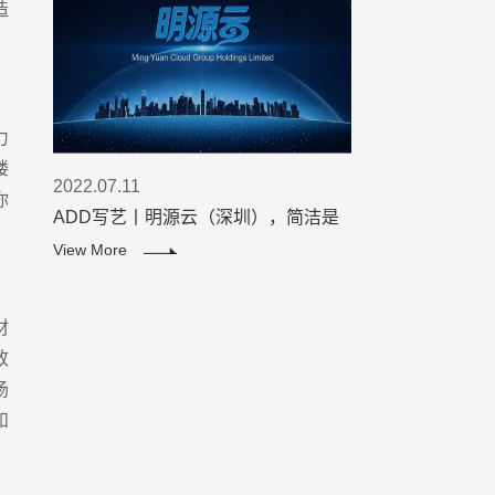
造
力
楼
2022.07.11
你
ADD写艺丨明源云（深圳），简洁是
智慧的灵魂！
View More
材
致
场
和