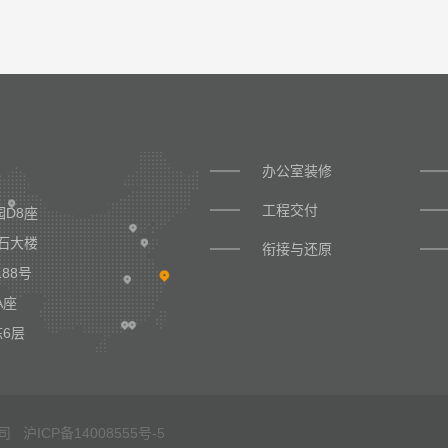
办公室装修
工程交付
D8座
石大楼
衔接与还原
88号
A座
6层
限公司
沪ICP备14008555号-5