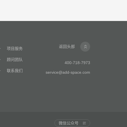
返回头部
项目服务
顾问团队
400-718-7973
联系我们
service@add-space.com
微信公众号