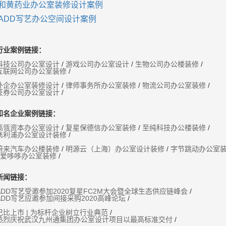
和黄药业办公室装修设计案例
ADD写艺办公空间设计案例
行业案例链接：
科技公司办公室设计
/
游戏公司办公室设计
/
生物公司办公楼装修
/
互联网公司办公室装修
/
外企办公室装修设计
/
律师事务所办公室装修
/
物流公司办公室装修
/
证券公司办公室设计
/
知名企业案例链接：
高瓴资本办公室设计
/
复星保德信办公室装修
/
至纯科技办公楼装修
/
飞利浦办公室设计装修
/
蔚来汽车办公楼装修
/
明源云（上海）办公室设计装修
/
字节跳动办公室
爱哆哆办公室装修
/
新闻链接：
ADD写艺受邀参加2020复星FC2M大会暨全球生态供应链峰会
/
ADD写艺应邀参加间接采购2020高峰论坛
/
巴比上市 | 为标杆企业树立行业典范
/
热烈庆祝武汉九州通集团办公室设计项目以最高标准交付
/