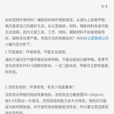
1
/
-1
如何选择环保材料？辅助材料和环保软装饰，从源头上拒绝甲醛，
真的是爱自己的最好方式。办公室装修，材料。辅助材料本身可能
无法选择。因为它是工具、工艺、材料。辅助材料不如家居装饰
好，超标往往更严重。传统方法的效果如何？ADD
办公室装修公司
小编为您分析下：
1.开窗通风：环保有效，不能主动选择。
通风只通过空气循环被动去除甲醛，不能治愈和分解甲醛。受季节
变化和室外PM2.5指数的影响，一旦门窗关闭，甲醛可立即恢复超
标状态。
2.活性炭吸附：环保有效，有多少炭能重来？
活性炭对甲醛的吸附效果很好。活性炭应分散放置50-100g/m2，
每3-5天取出一次激活，否则其吸附能力会大大降低，饱和后可能
成为新的释放源。并不是所有的碳都是活性炭，所以要注意选择高
效的活性炭。