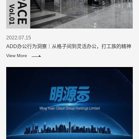
2022.07.15
ADD办公行为洞察｜从格子间到灵活办公，打工族的精神
解放进程
View More