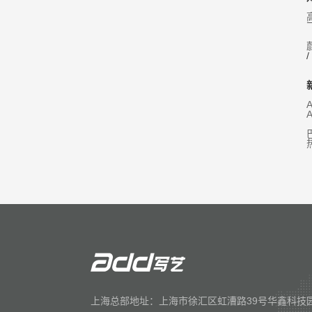
/
上海总部地址：上海市徐汇区虹漕路39号华鑫科技园