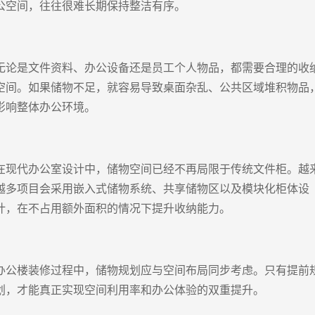
公空间，往往很难长期保持整洁有序。
无论是文件资料、办公设备还是员工个人物品，都需要合理的收
空间。如果储物不足，就容易导致桌面杂乱、公共区域堆积物品
影响整体办公环境。
在现代办公室设计中，储物空间已经不再局限于传统文件柜。越
越多项目会采用嵌入式储物系统、共享储物区以及模块化柜体设
计，在不占用额外面积的情况下提升收纳能力。
办公楼装修过程中，储物规划应与空间布局同步考虑。只有提前
划，才能真正实现空间利用率和办公体验的双重提升。