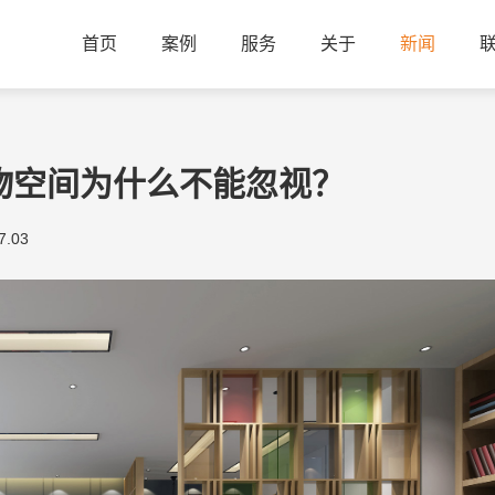
首页
案例
服务
关于
新闻
物空间为什么不能忽视？
7.03