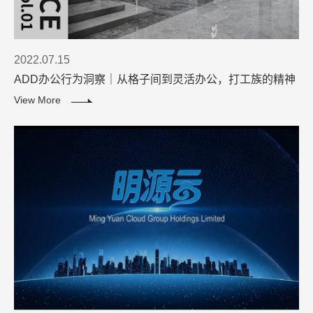
2022.07.15
ADD办公行为洞察｜从格子间到灵活办公，打工族的精神
解放进程
View More