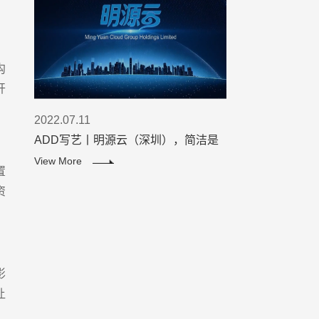
沟
开
2022.07.11
ADD写艺丨明源云（深圳），简洁是
智慧的灵魂！
View More
置
资
影
让