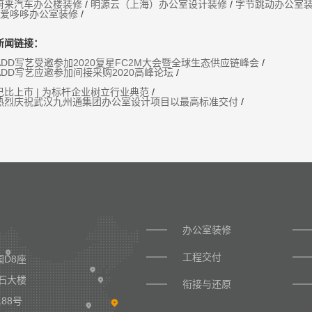
蔚来汽车办公楼装修
/
明源云（上海）办公室设计装修
/
字节跳动办公室
爱哆哆办公室装修
/
新闻链接：
ADD写艺受邀参加2020复星FC2M大会暨全球生态供应链峰会
/
ADD写艺应邀参加间接采购2020高峰论坛
/
巴比上市 | 为标杆企业树立行业典范
/
热烈庆祝武汉九州通集团办公室设计项目以最高标准交付
/
办公室装修
工程交付
D8座
石大楼
衔接与还原
88号