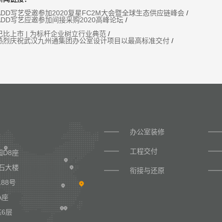
ADD写艺受邀参加2020复星FC2M大会暨全球生态供应链峰会
/
ADD写艺应邀参加间接采购2020高峰论坛
/
巴比上市 | 为标杆企业树立行业典范
/
热烈庆祝武汉九州通集团办公室设计项目以最高标准交付
/
办公室装修
工程交付
D8座
石大楼
衔接与还原
88号
A座
6层