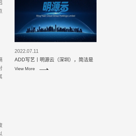
铝
点
2022.07.11
隔
ADD写艺丨明源云（深圳），简洁是
智慧的灵魂！
对
View More
其
玻
以