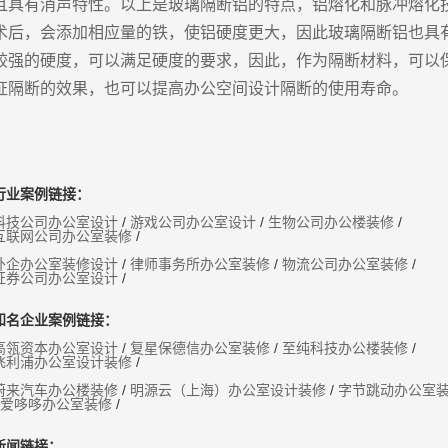
且具有消声特性。以上是玻璃隔断铝的特点，铝熔化和脉冲熔化
术后，会添加相应量的铁，使铝硬度更大，因此玻璃隔断铝也具
较强的硬度，可以满足硬度的要求，因此，作为隔断材料，可以
证隔断的效果，也可以提高办公空间设计隔断的使用寿命。
行业案例链接：
科技公司办公室设计
/
游戏公司办公室设计
/
生物公司办公楼装修
/
互联网公司办公室装修
/
外企办公室装修设计
/
律师事务所办公室装修
/
物流公司办公室装修
/
证券公司办公室设计
/
知名企业案例链接：
高瓴资本办公室设计
/
复星保德信办公室装修
/
至纯科技办公楼装修
/
飞利浦办公室设计装修
/
蔚来汽车办公楼装修
/
明源云（上海）办公室设计装修
/
字节跳动办公室
爱哆哆办公室装修
/
新闻链接：