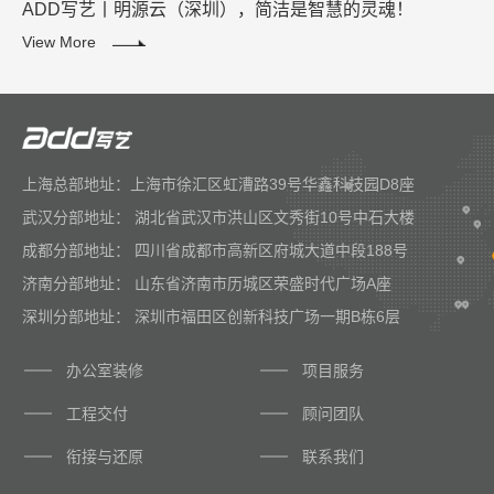
ADD写艺丨明源云（深圳），简洁是智慧的灵魂！
View More
上海总部地址：上海市徐汇区虹漕路39号华鑫科技园D8座
武汉分部地址： 湖北省武汉市洪山区文秀街10号中石大楼
成都分部地址： 四川省成都市高新区府城大道中段188号
济南分部地址： 山东省济南市历城区荣盛时代广场A座
深圳分部地址： 深圳市福田区创新科技广场一期B栋6层
办公室装修
项目服务
工程交付
顾问团队
衔接与还原
联系我们